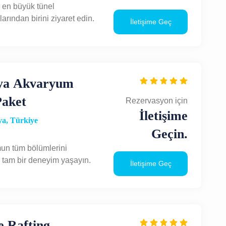
 en büyük tünel
arından birini ziyaret edin.
İletişime Geç
ya Akvaryum
aket
Rezervasyon için
İletişime
a, Türkiye
Geçin.
un tüm bölümlerini
tam bir deneyim yaşayın.
İletişime Geç
e Rafting