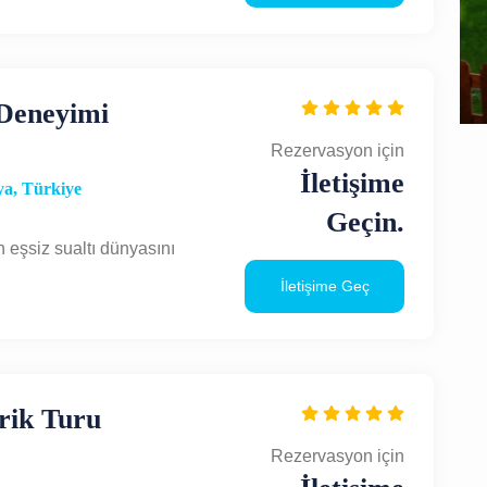
Abant
Türkiye
Kültür Turu
 Deneyimi
Rezervasyon için
İletişime
a, Türkiye
Geçin.
n eşsiz sualtı dünyasını
İletişime Geç
erik Turu
Rezervasyon için