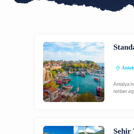
Stand
Antaly
Antalya'n
rehber eş
Şehir 