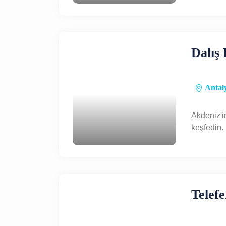
Kapadokya
Türkiye
Kültür Turu
Dalış
Antaly
Akdeniz'i
keşfedin.
Telef