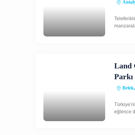
Antaly
Teleferik
manzaralar
Land 
Parkı
Belek,
Türkiye'n
eğlence d