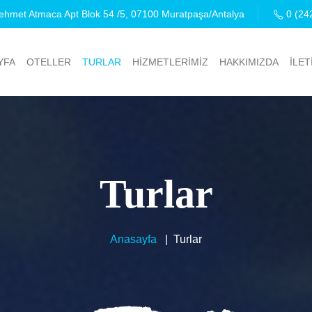
hmet Atmaca Apt Blok 54 /5, 07100 Muratpaşa/Antalya
0 (24
YFA
OTELLER
TURLAR
HİZMETLERİMİZ
HAKKIMIZDA
İLET
Turlar
Anasayfa
Turlar