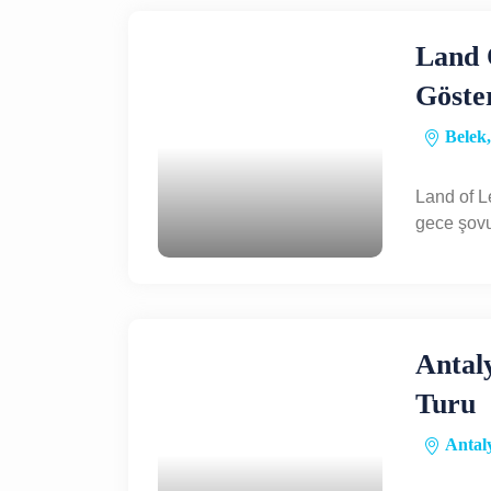
Land 
Göster
Belek,
Land of L
gece şovu
Antal
Turu
Antaly