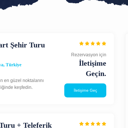
art Şehir Turu
Rezervasyon için
İletişime
a, Türkiye
Geçin.
ın en güzel noktalarını
liğinde keşfedin.
İletişime Geç
Turu + Teleferik