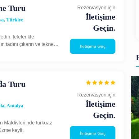
ne Turu
Rezervasyon için
İletişime
a, Türkiye
Geçin.
edin, teleferikle
n tadını çıkarın ve tekne
İletişime Geç
ahatlayın.
da Turu
Rezervasyon için
İletişime
a, Antalya
Geçin.
in Maldivleri'nde turkuaz
üzme keyfi.
İletişime Geç