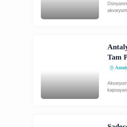
Dünyanın
akvaryuml
Antal
Tam P
Antaly
Akvaryum
kapsayan 
Sadec