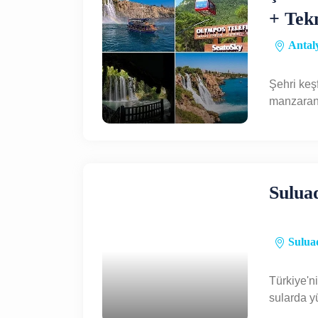
+ Tek
Antaly
Şehri keşf
manzaranı
turunda r
Sulua
Suluad
Türkiye'n
sularda y