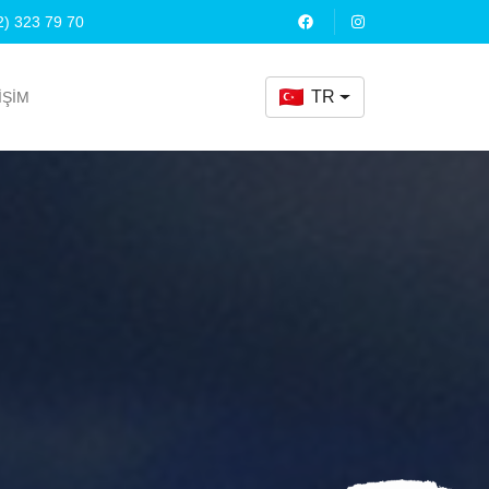
2) 323 79 70
TR
İŞİM