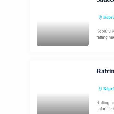
Köprü
Köprülü 
rafting m
Raftin
Köprü
Rafting h
safari ile 