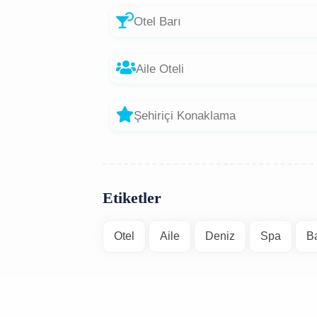
Otel Barı
Aile Oteli
Şehiriçi Konaklama
Etiketler
Otel
Aile
Deniz
Spa
Ba