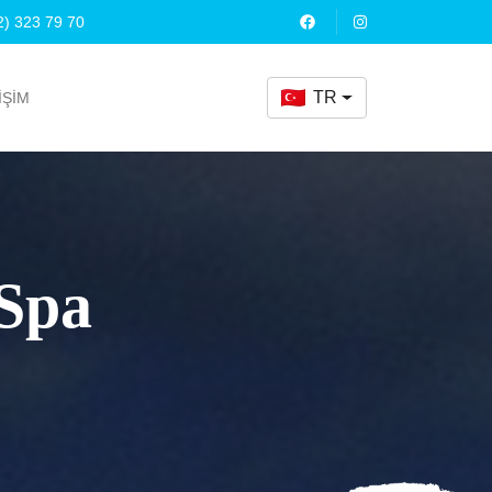
2) 323 79 70
TR
İŞİM
Spa