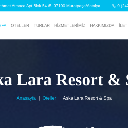
hmet Atmaca Apt Blok 54 /5, 07100 Muratpaşa/Antalya
0 (24
YFA
OTELLER
TURLAR
HİZMETLERİMİZ
HAKKIMIZDA
İLET
ka Lara Resort & 
Anasayfa
Oteller
Aska Lara Resort & Spa