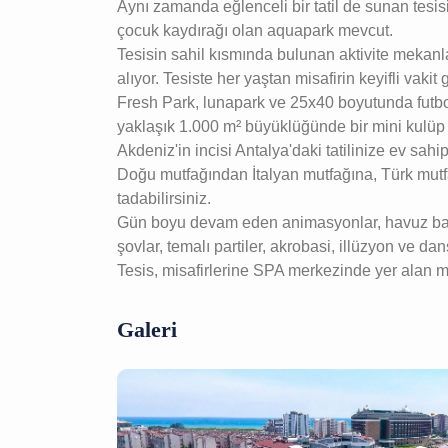
Aynı zamanda eğlenceli bir tatil de sunan tesis
çocuk kaydırağı olan aquapark mevcut.
Tesisin sahil kısmında bulunan aktivite mekanlar
alıyor. Tesiste her yaştan misafirin keyifli vaki
Fresh Park, lunapark ve 25x40 boyutunda futbol 
yaklaşık 1.000 m² büyüklüğünde bir mini kulüp
Akdeniz'in incisi Antalya'daki tatilinize ev sahi
Doğu mutfağından İtalyan mutfağına, Türk mutfa
tadabilirsiniz.
Gün boyu devam eden animasyonlar, havuz başı e
şovlar, temalı partiler, akrobasi, illüzyon ve da
Tesis, misafirlerine SPA merkezinde yer alan ma
Galeri