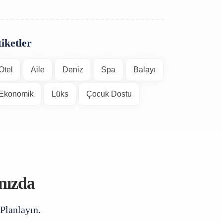
iketler
Otel
Aile
Deniz
Spa
Balayı
Ekonomik
Lüks
Çocuk Dostu
ınızda
 Planlayın.