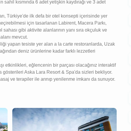
in sahil kısmında 6 adet yetişkin kaydırağı ve 3 adet
ı, Türkiye'de ilk defa bir otel konsepti içerisinde yer
t geçirebilmesi için tasarlanan Labirent, Macera Parkı,
sahası gibi aktivite alanlarının yanı sıra okçuluk ve
 alanı mevcut.
pliği yapan tesiste yer alan a la carte restoranlarda, Uzak
ğından deniz ürünlerine kadar farklı lezzetleri
tkinlikleri, eğlencenin bir parçası olacağınız interaktif
ns gösterileri Aska Lara Resort & Spa'da sizleri bekliyor.
saj ve terapiler ile arınıp yenilenme imkanı da sunuyor.