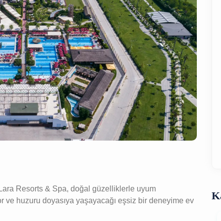
Lara Resorts & Spa, doğal güzelliklerle uyum
K
nfor ve huzuru doyasıya yaşayacağı eşsiz bir deneyime ev