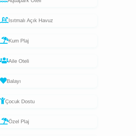
Aquapark Oteli
Isıtmalı Açık Havuz
Kum Plaj
Aile Oteli
Balayı
Çocuk Dostu
Özel Plaj