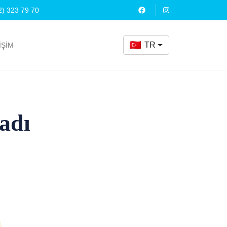
2) 323 79 70
TR
İŞİM
adı