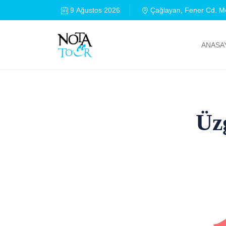
9 Ağustos 2026
Çağlayan, Fener Cd. Me
ANASA
Üz