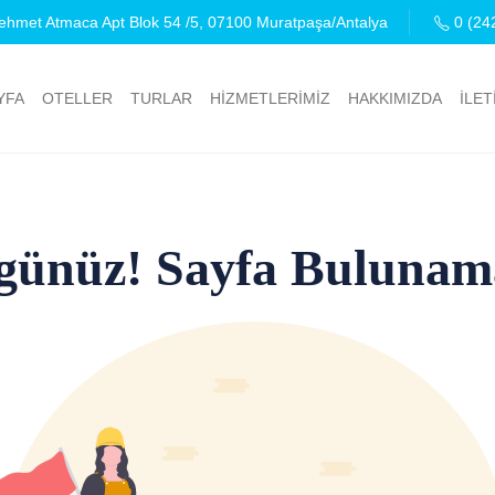
hmet Atmaca Apt Blok 54 /5, 07100 Muratpaşa/Antalya
0 (24
YFA
OTELLER
TURLAR
HİZMETLERİMİZ
HAKKIMIZDA
İLET
günüz! Sayfa Bulunam